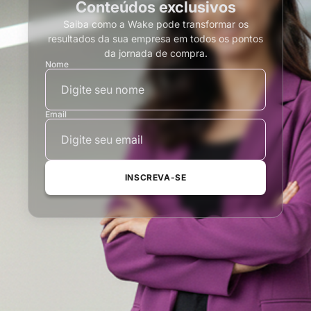
Conteúdos exclusivos
Saiba como a Wake pode transformar os
resultados da sua empresa em todos os pontos
da jornada de compra.
Nome
Email
INSCREVA-SE