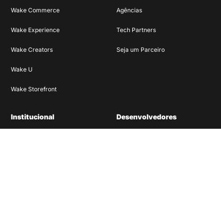
Wake Commerce
Agências
Wake Experience
Tech Partners
Wake Creators
Seja um Parceiro
Wake U
Wake Storefront
Institucional
Desenvolvedores
Quem Somos
Documentação Commerce
Cases
Documentação Experience
Blog
Materiais Ricos
Depoimentos