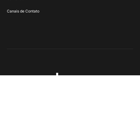
Canais de Contato
@2025 Wake, uma empresa LWSA
Política de Privacidade
Contratos
Relatório Igualdade Salarial