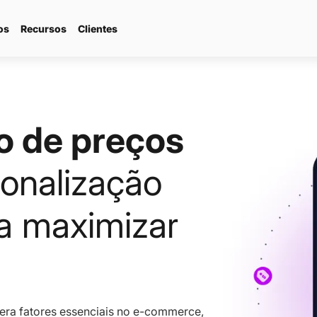
os
Recursos
Clientes
//
Plataforma d
commerce
o de preços
CRM Market
onalização
ra maximizar
dera fatores essenciais no e-commerce,