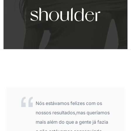
Nós estávamos felizes com os
nossos resultados,mas queríamos
mais além do que a gente já fazia