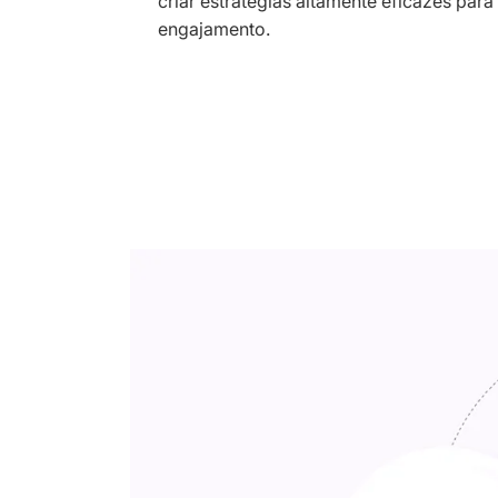
criar estratégias altamente eficazes par
engajamento.