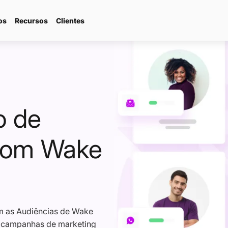
os
Recursos
Clientes
//
Plataforma d
commerce
CRM Market
o de
om Wake
m as Audiências de Wake
ra campanhas de marketing