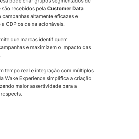
esa pode criar grupos segmentados de
e são recebidos pela
Customer Data
do campanhas altamente eficazes e
 a CDP os deixa acionáveis.
ite que marcas identifiquem
 campanhas e maximizem o impacto das
.
m tempo real e integração com múltiplos
da Wake Experience simplifica a criação
azendo maior assertividade para a
rospects.