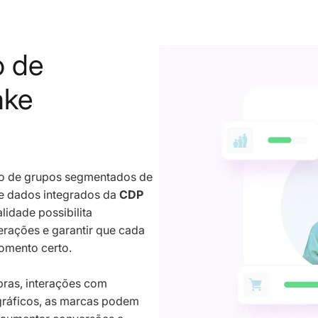
o de
ake
ção de grupos segmentados de
e dados integrados da
CDP
alidade possibilita
erações e garantir que cada
omento certo.
mpras, interações com
ráficos, as marcas podem