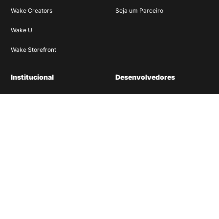
Wake Creators
Seja um Parceiro
Wake U
Wake Storefront
Institucional
Desenvolvedores
Quem Somos
Documentação Commerce
Cases
Documentação Experience
Blog
Materiais Ricos
Depoimentos
Carreiras
Canais de Contato