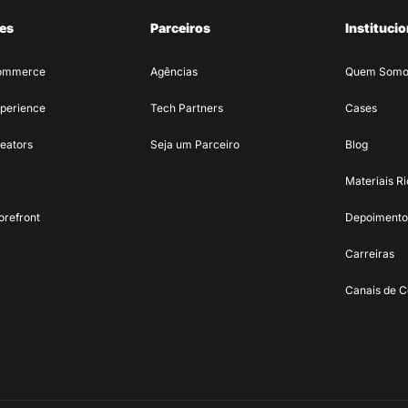
es
Parceiros
Institucio
ommerce
Agências
Quem Somo
perience
Tech Partners
Cases
eators
Seja um Parceiro
Blog
Materiais R
orefront
Depoimento
Carreiras
Canais de C