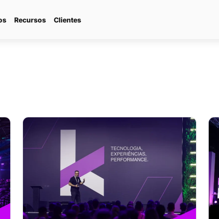
os
Recursos
Clientes
//
Plataforma d
commerce
CRM Market