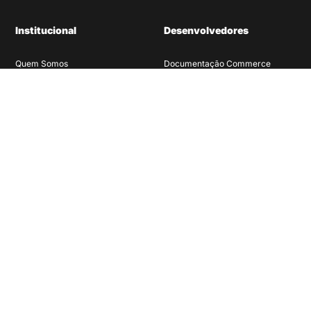
Institucional
Desenvolvedores
Quem Somos
Documentação Commerce
Cases
Documentação Experience
Blog
Materiais Ricos
Depoimentos
Carreiras
Canais de Contato