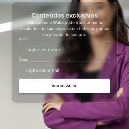
Conteúdos exclusivos
Saiba como a Wake pode transformar os
resultados da sua empresa em todos os pontos
da jornada de compra.
Nome
Email
INSCREVA-SE