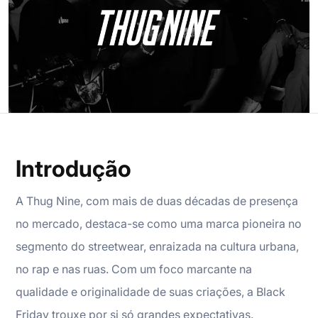
Introdução
A Thug Nine, com mais de duas décadas de presença
no mercado, destaca-se como uma marca pioneira no
segmento do streetwear, enraizada na cultura urbana,
no rap e nas ruas. Com um foco marcante na
qualidade e originalidade de suas criações, a Black
Friday trouxe por si só grandes expectativas.