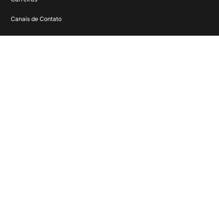
Canais de Contato
@2025 Wake, uma empresa LWSA
Política de Privacidade
Contratos
Relatório Igualdade Salarial